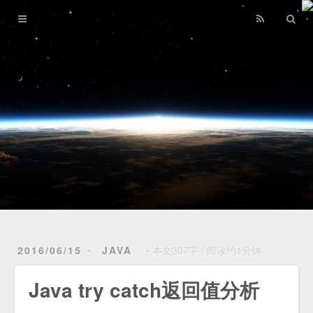
home
archives
opus
reading
riding
about
2016/06/15
JAVA
本文307字
/
阅读约1分钟
Java try catch返回值分析