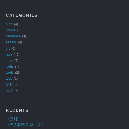
CATEGORIES
blog
4
books
3
database
3
essays
6
git
6
java
15
linux
7
redis
1
tools
29
web
2
架构
1
阅读
8
RECENTS
《原则》
《经济学通识(第二版)》