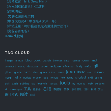
《思考致富 Think Grow Rich》
《Java编程的逻辑》-二进制
《高效阅读》
一文讲透微服务架构
《中国大趋势4：中国经济未来十年》
《私域流量：0到1搭建私域流量池的方法论》
《穷爸爸富爸爸》
iTerm 快捷键
TAG CLOUD
blog
book
command
Integer
annual
branch
browser
catch
centos
git
eclipse
commond
config
database
docker
efficiency
finally
firefox
java
linux
maven
hexo
github
gradle
idea
ignore
inittab
iterm
mac
nginx
shortcut
oracle
skill
mysql
nodejs
redis
remote
role
rsync
spring
tools
ssh
sublime
teamcity
web
stash
tag
tomcat
try
ubuntu
windows
总结
工具
数据库
架构
zk
zookeeper
微服务
版本管理
理财
私域
算法
阅读
设计模式
面试