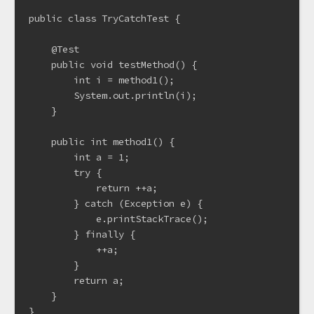
public class TryCatchTest {

    @Test

    public void testMethod() {

        int i = method1();

        System.out.println(i);

    }

    public int method1() {

        int a = 1;

        try {

            return ++a;

        } catch (Exception e) {

            e.printStackTrace();

        } finally {

            ++a;

        }

        return a;

    }
