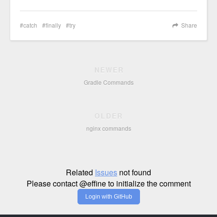
catch
finally
try
Share
NEWER
Gradle Commands
OLDER
nginx commands
Related
Issues
not found
Please contact @effine to initialize the comment
Login with GitHub