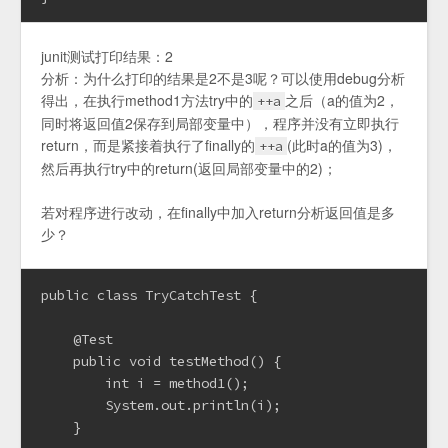
junit测试打印结果：2
分析：为什么打印的结果是2不是3呢？可以使用debug分析
得出，在执行method1方法try中的
之后（a的值为2，
++a
同时将返回值2保存到局部变量中），程序并没有立即执行
return，而是紧接着执行了finally的
(此时a的值为3)，
++a
然后再执行try中的return(返回局部变量中的2)；
若对程序进行改动，在finally中加入return分析返回值是多
少？
public class TryCatchTest {

    @Test

    public void testMethod() {

        int i = method1();

        System.out.println(i);

    }
