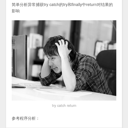
简单分析异常捕获try catch的try和finally中return对结果的
影响
try catch return
参考程序分析：