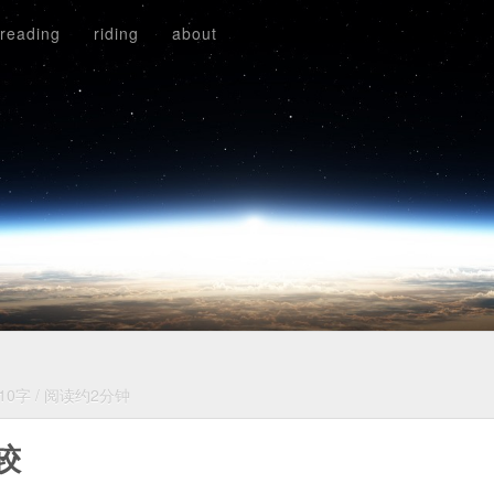
reading
riding
about
10字
/
阅读约2分钟
较