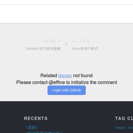
NEWER
OLDER
chrome 技巧及快捷键
linux单用户模式
Related
Issues
not found
Please contact @effine to initialize the comment
Login with GitHub
RECENTS
TAG C
《原则》
Integer
ann