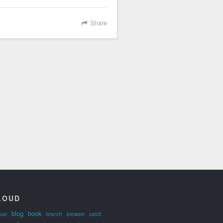
Share
LOUD
blog
book
ual
branch
browser
catch