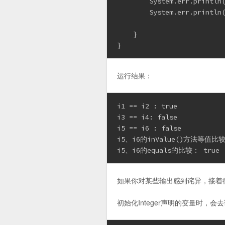
        System.err.printl
        System.err.printl
    }

运行结果：
i1 == i2 : true

i3 == i4: false

i5 == i6 : false

i5、i6的inValue()方法等值比较：
如果你对某些输出感到诧异，接着
初始化Integer声明的变量时，会去调