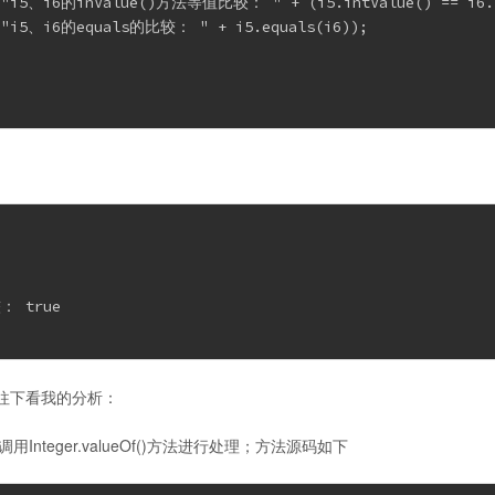
n("i5、i6的inValue()方法等值比较： " + (i5.intValue() == i6.i
n("i5、i6的equals的比较： " + i5.equals(i6));

 true

往下看我的分析：
用Integer.valueOf()方法进行处理；方法源码如下