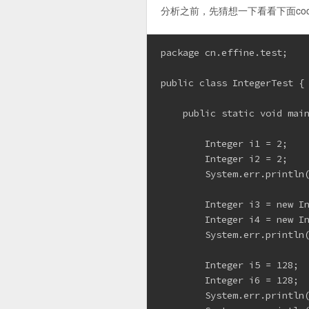
分析之前，先猜想一下看看下面code 
package cn.effine.test;

public class IntegerTest {

    public static void main
        Integer i1 = 2;

        Integer i2 = 2;

        System.err.println(
        Integer i3 = new In
        Integer i4 = new In
        System.err.println(
        Integer i5 = 128;

        Integer i6 = 128;

        System.err.println(