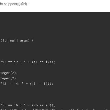
snippets的输出：
(String[] args) {

"i1 == i2 : " + (i1 == i2));

teger(2);

teger(2);

"i3 == i4: " + (i3 == i4));

"i5 == i6 : " + (i5 == i6));
