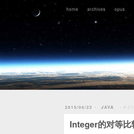
home
archives
opus
reading
riding
about
home
archives
opus
2015/06/22
JAVA
本文5
Integer的对等比