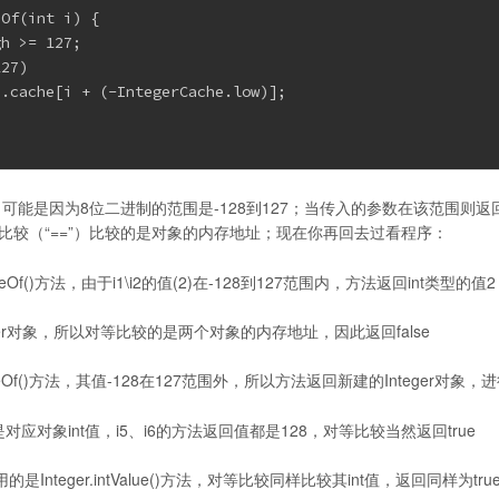
Of(int i) {

h >= 127;

27)

.cache[i + (-IntegerCache.low)];

可能是因为8位二进制的范围是-128到127；当传入的参数在该范围则返
对等比较（“==”）比较的是对象的内存地址；现在你再回去过看程序：
alueOf()方法，由于i1\i2的值(2)在-128到127范围内，方法返回int类型
eger对象，所以对等比较的是两个对象的内存地址，因此返回false
alueOf()方法，其值-128在127范围外，所以方法返回新建的Integer对象，
法返回的是对应对象int值，i5、i6的方法返回值都是128，对等比较当然返回true
调用的是Integer.intValue()方法，对等比较同样比较其int值，返回同样为tru