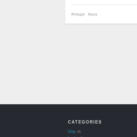
Integer
java
CATEGORIES
blog
4