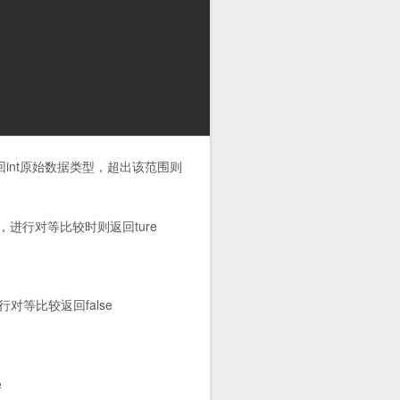
回int原始数据类型，超出该范围则
的值2，进行对等比较时则返回ture
进行对等比较返回false
e