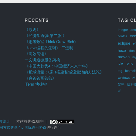
RECENTS
TAG C
《原则》
Integer
ann
《经济学通识(第二版)》
co
centos
《思考致富 Think Grow Rich》
eclipse
ef
《Java编程的逻辑》-二进制
hexo
idea
《高效阅读》
maven
my
一文讲透微服务架构
role
rsync
《中国大趋势4：中国经济未来十年》
teamcit
tag
《私域流量：0到1搭建私域流量池的方法论》
《穷爸爸富爸爸》
windows
zk
iTerm 快捷键
架构
版本
试
度统计
|
本站总共42.6k字
|
方式共享 4.0 国际许可协议
进行许可