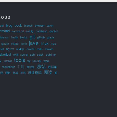
LOUD
blog
book
ual
branch
browser
catch
mmand
commond
config
database
docker
git
github
ficiency
finally
firefox
gradle
java
linux
ignore
inittab
iterm
mac
nginx
oracle
sql
nodejs
redis
remote
shortcut
skill
ssh
sublime
spring
stash
tools
y
web
tomcat
try
ubuntu
总结
工具
数据库
zookeeper
微服务
阅读
设计模式
管理
理财
私域
算法
面