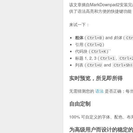
该文章摘自MarkDownpad2
供了语法高亮和方便的快捷键功能，给
来试一下：
粗体
(
) and
斜体
(
Ctrl+B
Ct
引用 (
)
Ctrl+Q
代码块 (
)``
Ctrl+K
标题 1, 2, 3 (
,
Ctrl+1
Ctrl+
列表 (
and
Ctrl+U
Ctrl+Shi
实时预览，所见即所得
无需猜测您的
语法
是否正确；每当
自由定制
100% 可自定义的字体、配色、布局
为高级用户而设计的稳定的 M