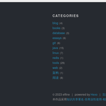
CATEGORIES
blog
4
books
3
database
3
essays
6
git
6
java
15
linux
7
redis
1
tools
29
web
2
架构
1
阅读
8
© 2023 effine | powered by
Hexo
|
百
本作品采用
知识共享署名-非商业性使用-相同