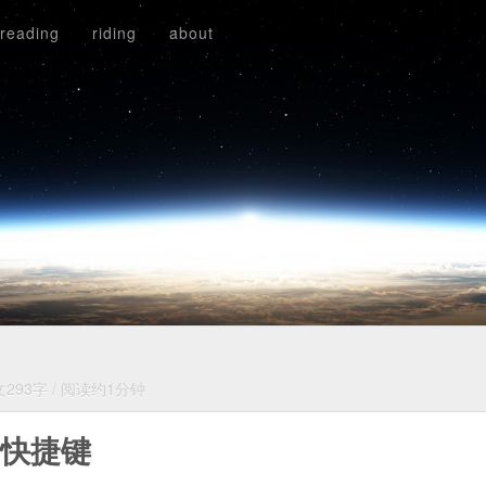
reading
riding
about
293字
/
阅读约1分钟
d2快捷键