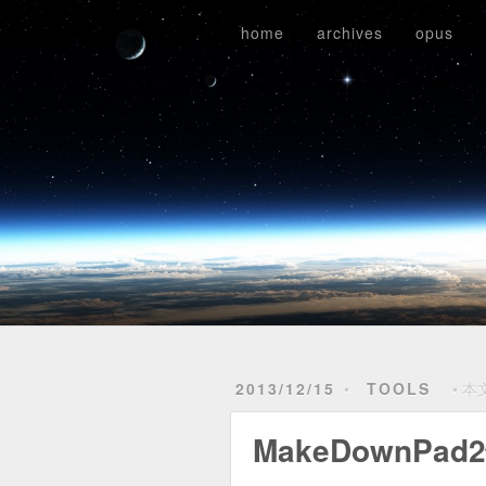
home
archives
opus
reading
riding
about
home
archives
opus
2013/12/15
TOOLS
本文
MakeDownPa